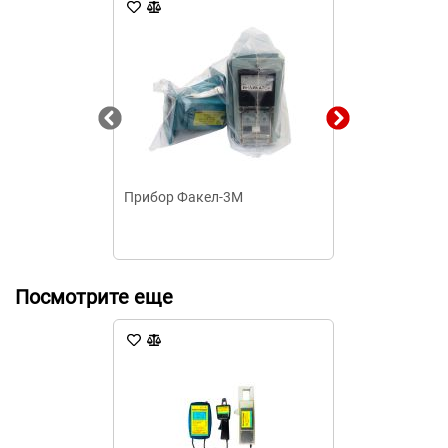
Прибор Факел-3М
Переносное з
-10-3 для ВЛ 1
3-мя съёмны
Энза
Посмотрите еще