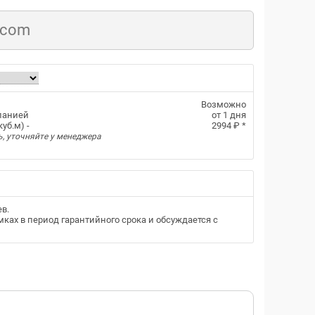
.com
Возможно
панией
от 1 дня
уб.м) -
2994 ₽
*
ь, уточняйте у менеджера
ев
.
ках в период гарантийного срока и обсуждается с