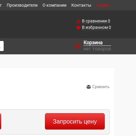
г
Производители
О компании
Контакты
Акции
В сравнении
0
В избранном
0
Корзина
нет товаров
Сравнить
Запросить цену