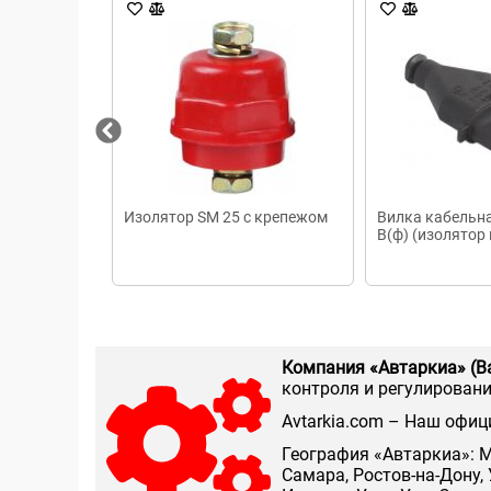
Изолятор SM 25 с крепежом
Вилка кабельна
В(ф) (изолятор
Компания «Автаркиа» (В
контроля и регулирования
Аvtarkia.com – Наш офиц
География «Автаркиа»: М
Самара, Ростов-на-Дону, 