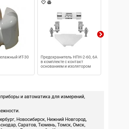
келажный ИТ-30
Предохранитель НПН-2-60, 6А
Шина нулева
в комплекте с контакт
DIN-изолят
основанием и изолятором
 приборы и автоматика для измерений,
дежности.
тербург, Новосибирск, Нижний Новгород,
аснодар, Саратов, Тюмень, Томск, Омск,