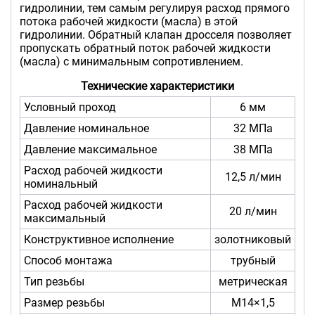
гидролинии, тем самым регулируя расход прямого
потока рабочей жидкости (масла) в этой
гидролинии. Обратный клапан дросселя позволяет
пропускать обратный поток рабочей жидкости
(масла) с минимальным сопротивлением.
Технические характеристики
Условный проход
6 мм
Давление номинальное
32 МПа
Давление максимальное
38 МПа
Расход рабочей жидкости
12,5 л/мин
номинальный
Расход рабочей жидкости
20 л/мин
максимальный
Конструктивное исполнение
золотниковый
Способ монтажа
трубный
Тип резьбы
метрическая
Размер резьбы
М14×1,5