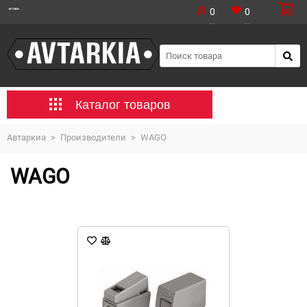
0
0
Каталог товаров
Автаркиа
>
Производители
>
WAGO
WAGO