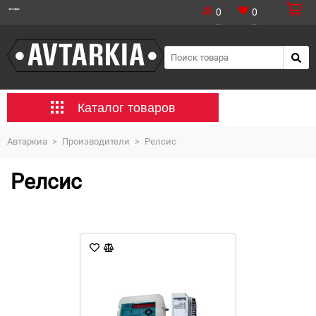
0
0
Каталог товаров
Автаркиа
>
Производители
>
Релсис
Релсис