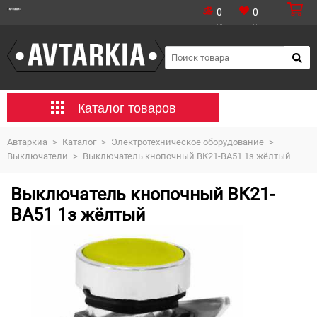
0
0
Каталог товаров
Автаркиа
>
Каталог
>
Электротехническое оборудование
>
Выключатели
>
Выключатель кнопочный ВК21-ВА51 1з жёлтый
Выключатель кнопочный ВК21-
ВА51 1з жёлтый