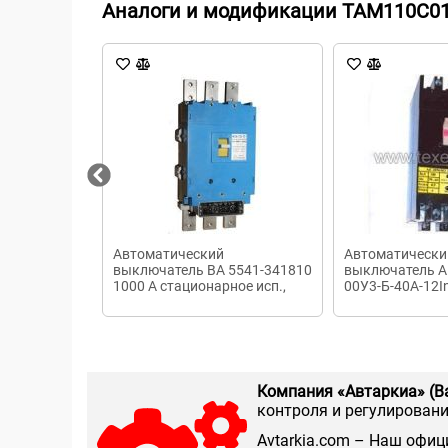
Аналоги и модификации TAM110C01
Автоматический
Автоматически
выключатель ВА 5541-341810
выключатель A
1000 А стационарное исп.,
00У3-Б-40А-12I
ручной привод НР220В50Гц
Компания «Автаркиа» (В
контроля и регулирования
Аvtarkia.com – Наш офиц