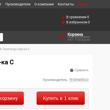
г
Производители
О компании
Контакты
Акции
В сравнении
0
В избранном
0
Корзина
нет товаров
 Texenergo хар-ка С
-ка С
Сравнить
Производитель:
TEXENERGO
корзину
Купить в 1 клик