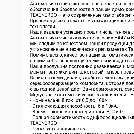
Автоматический выключатель является сове
обеспечения безопасности в вашем доме, ко
TEXENERGO – это современные малогабаритн
Превосходные автоматы с коммутационной сп
технологий.
Наши изделия успешно прошли испытания в л
Автоматические выключатели серий ВА47 и В
Мы следим за качеством нашей продукции да
установленные в технических регламентах Т
Помимо всего, качество наших автоматическ
нашим собственным щитовым производством. 
Наша продукция постоянно развивается и мо
момент затяжки винта, который теперь прев
Великолепный дизайн, удобство монтажа, ун
серебросодержащего композита, которая пов
с выгодной ценой дает Вам возможность сэко
Модульные автоматические выключатели T
- Номинальный ток: от 0,5 до 100А.
- Отключающая способность: 6 и 10кА.
- Время-токовые характеристики: B, C и D.
- Полная совместимость с дифференциальны
TEXENERGO.
- Легко устанавливаются.