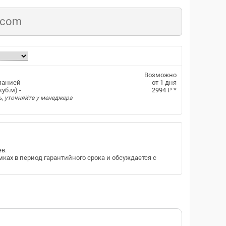
.com
Возможно
панией
от 1 дня
уб.м) -
2994 ₽
*
ь, уточняйте у менеджера
ев
.
ках в период гарантийного срока и обсуждается с