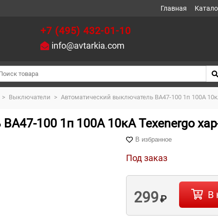
Главная
Катало
+7 (495) 432-01-10
info@avtarkia.com
>
Выключатели
>
Автоматический выключатель ВА47-100 1п 100А 10кА
ВА47-100 1п 100А 10кА Texenergo хар
В избранное
Под заказ
299
В 
₽