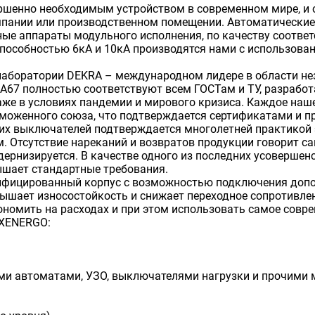
ршенно необходимым устройством в современном мире, и 
мпании или производственном помещении. Автоматические
ые аппараты модульного исполнения, по качеству соотве
особностью 6кА и 10кА производятся нами с использован
аборатории DEKRA – международном лидере в области нез
А67 полностью соответствуют всем ГОСТам и ТУ, разрабо
же в условиях пандемии и мирового кризиса. Каждое наше
аможенного союза, что подтверждается сертификатами и 
их выключателей подтверждается многолетней практикой 
Отсутствие нареканий и возвратов продукции говорит сам
дернизируется. В качестве одного из последних усоверше
ышает стандартные требования.
ифицированный корпус с возможностью подключения допо
ышает износостойкость и снижает переходное сопротивлен
номить на расходах и при этом использовать самое совре
EXENERGO:
ми автоматами, УЗО, выключателями нагрузки и прочими