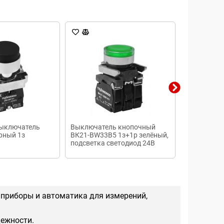
ыключатель
Выключатель кнопочный
Автоматич
рный 1з
ВК21-ВW33B5 1з+1р зелёный,
выключате
подсветка светодиод 24В
PR221DS-LS/
AC/DC
 приборы и автоматика для измерений,
дежности.