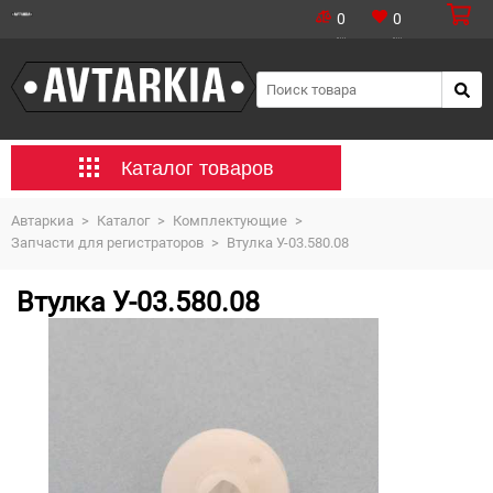
0
0
Каталог товаров
Автаркиа
>
Каталог
>
Комплектующие
>
Запчасти для регистраторов
>
Втулка У-03.580.08
Втулка У-03.580.08