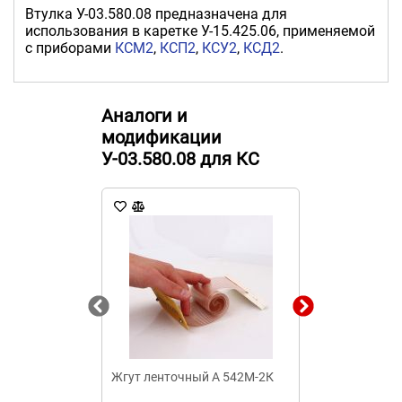
Втулка У-03.580.08 предназначена для
использования в каретке У-15.425.06, применяемой
с приборами
КСМ2
,
КСП2
,
КСУ2
,
КСД2
.
Аналоги и
модификации
У-03.580.08 для КС
Жгут ленточный А 542М-2К
Сектор 303.14
обоймы