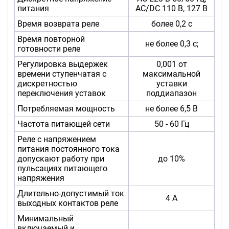
питания
AC/DC 110 В, 127 B
Время возврата реле
более 0,2 с
Время повторной
не более 0,3 с;
готовности реле
Регулировка выдержек
0,001 от
времени ступенчатая с
максимальной
дискретностью
уставки
переключения уставок
поддиапазон
Потребляемая мощность
не более 6,5 В
Частота питающей сети
50 - 60 Гц
Реле с напряжением
питания постоянного тока
допускают работу при
до 10%
пульсациях питающего
напряжения
Длительно-допустимый ток
4 А
выходных контактов реле
Минимальный
включаемый и