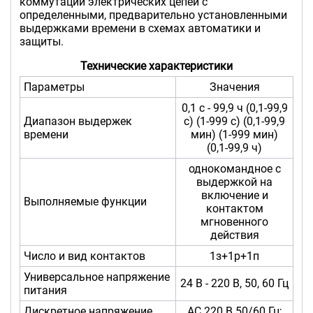
коммутации электрических цепей с
определенными, предварительно установленными
выдержками времени в схемах автоматики и
защиты.
Технические характеристики
Параметры
Значения
0,1 с - 99,9 ч (0,1-99,9
Диапазон выдержек
с) (1-999 с) (0,1-99,9
времени
мин) (1-999 мин)
(0,1-99,9 ч)
однокомандное с
выдержкой на
включение и
Выполняемые функции
контактом
мгновенного
действия
Число и вид контактов
1з+1р+1п
Универсальное напряжение
24 В - 220 В, 50, 60 Гц
питания
Дискретное напряжение
AC 220 В 50/60 Гц;