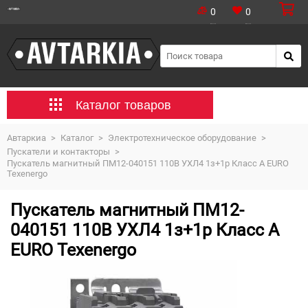
0
0
Каталог товаров
Автаркиа
>
Каталог
>
Электротехническое оборудование
>
Пускатели и контакторы
>
Пускатель магнитный ПМ12-040151 110В УХЛ4 1з+1р Класс А EURO
Texenergo
Пускатель магнитный ПМ12-
040151 110В УХЛ4 1з+1р Класс А
EURO Texenergo