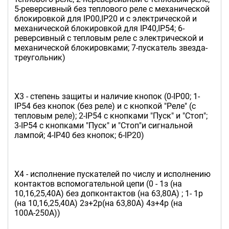
5-реверсивный без теплового реле с механической
блокировкой для IP00,IP20 и с электрической и
механической блокировкой для IP40,IP54; 6-
реверсивный с тепловым реле с электрической и
механической блокировками; 7-пускатель звезда-
треугольник)
Х3 - степень защиты и наличие кнопок (0-IP00; 1-
IP54 без кнопок (без реле) и с кнопкой "Реле" (с
тепловым реле); 2-IP54 с кнопками "Пуск" и "Стоп";
3-IP54 c кнопками "Пуск" и "Стоп"и сигнальной
лампой; 4-IP40 без кнопок; 6-IP20)
Х4 - исполнение пускателей по числу и исполнению
контактов вспомогательной цепи (0 - 1з (на
10,16,25,40А) без допконтактов (на 63,80А) ; 1- 1р
(на 10,16,25,40А) 2з+2р(на 63,80А) 4з+4р (на
100А-250А))