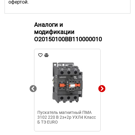
офертой.
Аналоги и
модификации
O20150100ВВ110000010
Пускатель магнитный ПМА
Пускатель м
3102 220 В 2з+2р УХЛ4 Класс
1500-09 24В 9
Б ТЭ EURO
Теxenergo