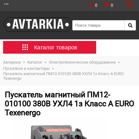
0
0
Каталог товаров
Автаркиа
>
Каталог
>
Электротехническое оборудование
>
Пускатели и контакторы
>
Пускатель магнитный ПМ12-010100 380В УХЛ4 1з Класс А EURO
Texenergo
Пускатель магнитный ПМ12-
010100 380В УХЛ4 1з Класс А EURO
Texenergo