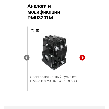
Аналоги и
модификации
PMU3201M
Электромагнитный пускатель
Пускатель м
ПМА 3100 УХЛ4 В 42В 1з КЗЭ
5200 3з+3р 2
Б ТЭ EURO