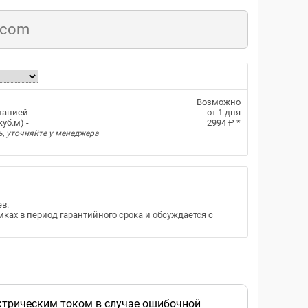
.com
Возможно
панией
от 1 дня
уб.м) -
2994 ₽
*
ь, уточняйте у менеджера
ев
.
ках в период гарантийного срока и обсуждается с
ктрическим током в случае ошибочной