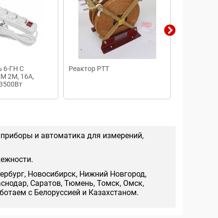
6-ГН С
Реактор РТТ
Розетка щи
 2М, 16А,
с заземлен
 3500Вт
IEK
 приборы и автоматика для измерений,
дежности.
тербург, Новосибирск, Нижний Новгород,
аснодар, Саратов, Тюмень, Томск, Омск,
аботаем с Белоруссией и Казахстаном.