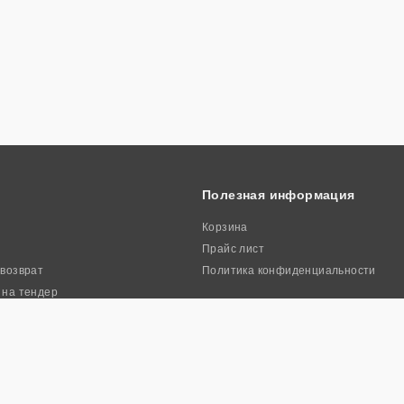
Полезная информация
Корзина
Прайс лист
 возврат
Политика конфиденциальности
 на тендер
ркиа». Все права защищены