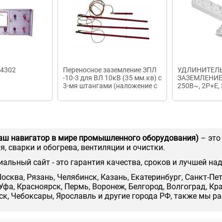
4302
Переносное заземление ЗПЛ
УДЛИНИТЕЛЬ 
-10-3 для ВЛ 10кВ (35 мм.кв) с
ЗАЗЕМЛЕНИЕМ
3-мя штангами (наложение с
250В~, 2P+E,
опоры) Энза
аш навигатор в мире промышленного оборудования)
– это
, сварки и обогрева, вентиляции и очистки.
иальный сайт - это гарантия качества, сроков и лучшей на
осква, Рязань, Челябинск, Казань, Екатеринбург, Санкт-Пе
Уфа, Красноярск, Пермь, Воронеж, Белгород, Волгоград, Кр
нск, Чебоксары, Ярославль и другие города РФ, также мы р