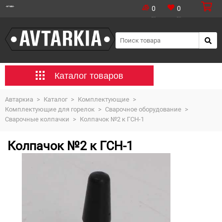
0
0
Каталог товаров
Автаркиа
>
Каталог
>
Комплектующие
>
Комплектующие для горелок
>
Сварочное оборудование
>
Сварочные колпачки
>
Колпачок №2 к ГСН-1
Колпачок №2 к ГСН-1