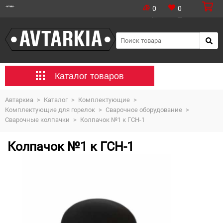
0
0
Каталог товаров
Автаркиа
>
Каталог
>
Комплектующие
>
Комплектующие для горелок
>
Сварочное оборудование
>
Сварочные колпачки
>
Колпачок №1 к ГСН-1
Колпачок №1 к ГСН-1