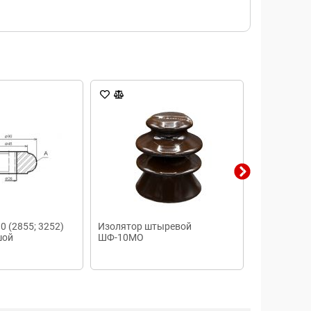
0 (2855; 3252)
Изолятор штыревой
Изолятор у
шой
ШФ-10МО
шины зеле