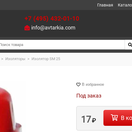
Главная
Катало
+7 (495) 432-01-10
info@avtarkia.com
>
Изоляторы
>
Изолятор SM 25
В избранное
Под заказ
17
В к
₽