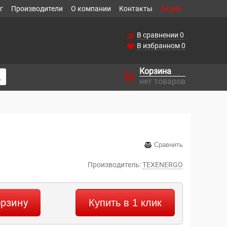
г
Производители
О компании
Контакты
Акции
В сравнении
0
В избранном
0
Корзина
нет товаров
Сравнить
Производитель:
TEXENERGO
орзину
Купить в 1 клик