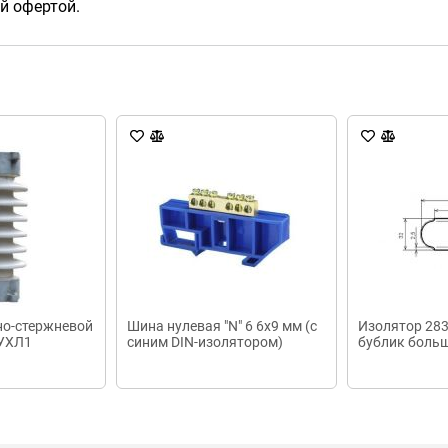
й офертой.
но-стержневой
Шина нулевая "N" 6 6х9 мм (с
Изолятор 283
 УХЛ1
синим DIN-изолятором)
бублик боль