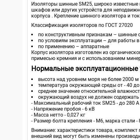
Изоляторы шинные SM25, широко известные к
шкафов или других устройств для неподвижн
корпуса . Крепление шинного изолятора и то
Классификация изоляторов по ГОСТ 27020
по конструктивным признакам – шинные о
по условиям эксплуатации – для работы 
по применению – аппаратные
Корпус изолятора изготовлен из органическо
примесью кремния и с использованием мине
Нормальные эксплуатационные 
высота над уровнем моря не более 2000 м
температура окружающей среды от - 40 до
среднее значение относительной влажност
окружающий воздух не должен содержат
- Максимальный рабочий ток SM25 - до 280 А
- Напряжение пробоя - 6 кВ
- Масса нетто - 0,027 кг
- Размер болта крепления - М6, марка стали - 
Внимание: характеристики товара, комплект 
внешний вид могут быть изменены производи