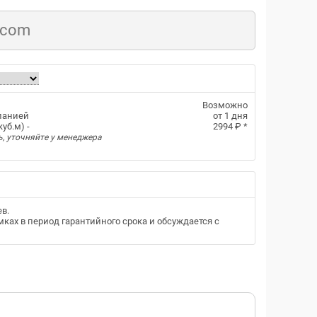
.com
Возможно
панией
от 1 дня
уб.м) -
2994 ₽
*
ь, уточняйте у менеджера
ев
.
ках в период гарантийного срока и обсуждается с