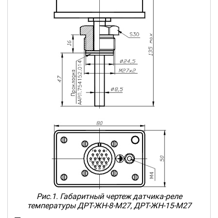
Рис.1. Габаритный чертеж датчика-реле
температуры ДРТ-ЖН-8-М27, ДРТ-ЖН-15-М27