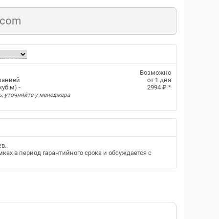
.com
Возможно
панией
от 1 дня
уб.м) -
2994 ₽
*
ь, уточняйте у менеджера
ев
.
ках в период гарантийного срока и обсуждается с