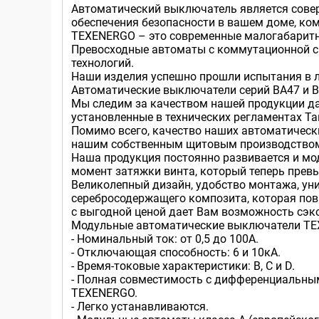
Автоматический выключатель является сове
обеспечения безопасности в вашем доме, ко
TEXENERGO – это современные малогабаритн
Превосходные автоматы с коммутационной сп
технологий.
Наши изделия успешно прошли испытания в л
Автоматические выключатели серий ВА47 и В
Мы следим за качеством нашей продукции да
установленные в технических регламентах Т
Помимо всего, качество наших автоматическ
нашим собственным щитовым производством. 
Наша продукция постоянно развивается и мо
момент затяжки винта, который теперь прев
Великолепный дизайн, удобство монтажа, ун
серебросодержащего композита, которая пов
с выгодной ценой дает Вам возможность сэко
Модульные автоматические выключатели T
- Номинальный ток: от 0,5 до 100А.
- Отключающая способность: 6 и 10кА.
- Время-токовые характеристики: B, C и D.
- Полная совместимость с дифференциальны
TEXENERGO.
- Легко устанавливаются.