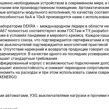
ршенно необходимым устройством в современном мире, и 
мпании или производственном помещении. Автоматические
ые аппараты модульного исполнения, по качеству соотве
особностью 6кА и 10кА производятся нами с использован
аборатории DEKRA – международном лидере в области нез
А67 полностью соответствуют всем ГОСТам и ТУ, разрабо
же в условиях пандемии и мирового кризиса. Каждое наше
аможенного союза, что подтверждается сертификатами и 
их выключателей подтверждается многолетней практикой 
Отсутствие нареканий и возвратов продукции говорит сам
дернизируется. В качестве одного из последних усоверше
ышает стандартные требования.
ифицированный корпус с возможностью подключения допо
ышает износостойкость и снижает переходное сопротивлен
номить на расходах и при этом использовать самое совре
EXENERGO:
ми автоматами, УЗО, выключателями нагрузки и прочими