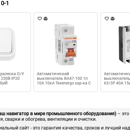
0-1
ралеска О/У
Автоматический
Автоматичес
А 250В IP20
выключатель ВА47-100 1п
выключатель
ЕЛЫЙ
10А 10кА Texenergo хар-ка С
63/3P 40А 15
аш навигатор в мире промышленного оборудования)
– это
, сварки и обогрева, вентиляции и очистки.
иальный сайт - это гарантия качества, сроков и лучшей на