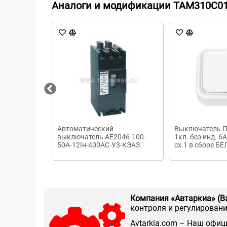
Аналоги и модификации TAM310C01
Автоматический
Выключатель П
выключатель АЕ2046-100-
1кл. без инд. 6
50А-12Iн-400AC-У3-КЭАЗ
сх.1 в сборе Б
Компания «Автаркиа» (В
контроля и регулирования
Аvtarkia.com – Наш офиц