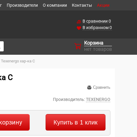
г
Производители
О компании
Контакты
Акции
В сравнении
0
В избранном
0
Корзина
нет товаров
Texenergo хар-ка С
ка С
Сравнить
Производитель:
TEXENERGO
корзину
Купить в 1 клик