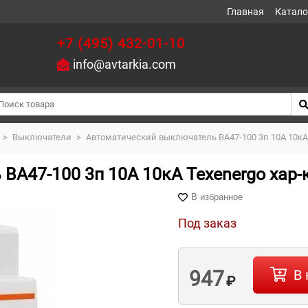
Главная
Катало
+7 (495) 432-01-10
info@avtarkia.com
>
Выключатели
>
Автоматический выключатель ВА47-100 3п 10А 10кА 
А47-100 3п 10А 10кА Texenergo хар-
В избранное
Под заказ
947
В 
₽