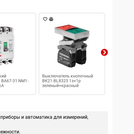
кий
Выключатель кнопочный
Автоматич
 ВА67-31 NM1-
ВК21-ВL8325 1з+1р
выключате
кА
зеленый+красный
2000 А ста
ручной пр
 приборы и автоматика для измерений,
дежности.