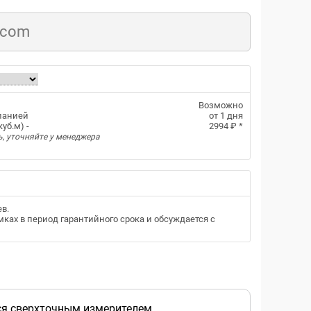
.com
Возможно
панией
от 1 дня
уб.м) -
2994 ₽
*
ь, уточняйте у менеджера
ев
.
ках в период гарантийного срока и обсуждается с
ся сверхточным измерителем.