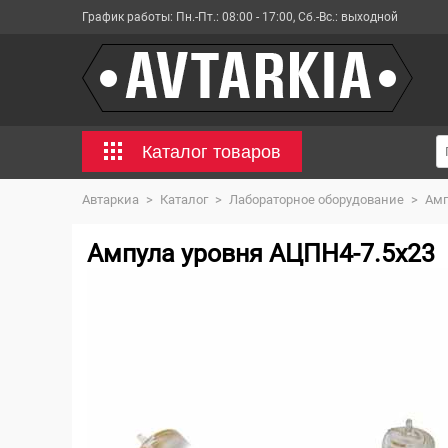
График работы:
Пн.-Пт.: 08:00 - 17:00, Сб.-Вс.: выходной
Каталог товаров
Автаркиа
>
Каталог
>
Лабораторное оборудование
>
Амп
Ампула уровня АЦПН4-7.5x23