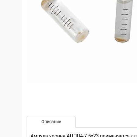
Описание
Ампула уровня АЦПН4-7.5x23 применяется для