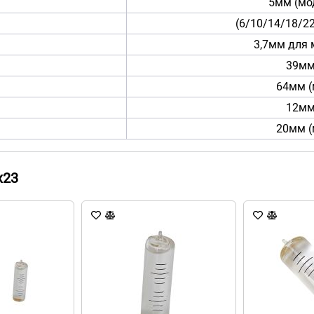
5мм (мод
(6/10/14/18/2
3,7мм для 
39мм
64мм (
12мм
20мм (
x23