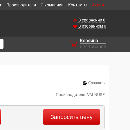
г
Производители
О компании
Контакты
Акции
В сравнении
0
В избранном
0
Корзина
нет товаров
Сравнить
Производитель:
VALNURE
Запросить цену