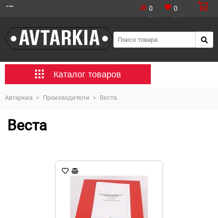
0
0
Каталог товаров
Автаркиа
>
Производители
>
Веста
Веста