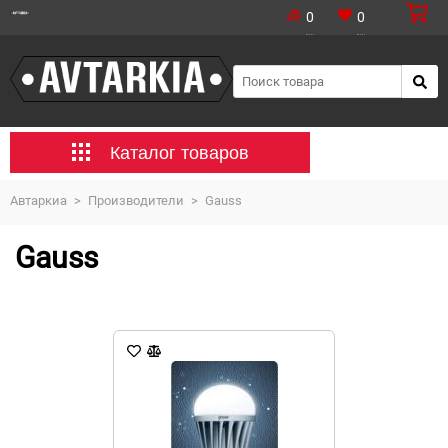
0
0
Каталог товаров
Автаркиа
>
Производители
>
Gauss
Gauss