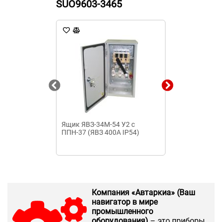
SUO9603-3465
Ящик ЯВЗ-34М-54 У2 с
Ящик силовой
ППН-37 (ЯВЗ 400А IP54)
УХЛ3 IP32 с П
Компания «Автаркиа» (Ваш
навигатор в мире
промышленного
оборудования)
– это приборы