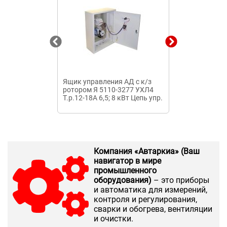
Ящик управления АД с к/з
Ящик управле
ротором Я 5110-3277 УХЛ4
ротором Я 51
Т.р.12-18А 6,5; 8 кВт Цепь упр.
Т.р.4-6А 2,2; 2
380В
380В
Компания «Автаркиа» (Ваш
навигатор в мире
промышленного
оборудования)
– это приборы
и автоматика для измерений,
контроля и регулирования,
сварки и обогрева, вентиляции
и очистки.