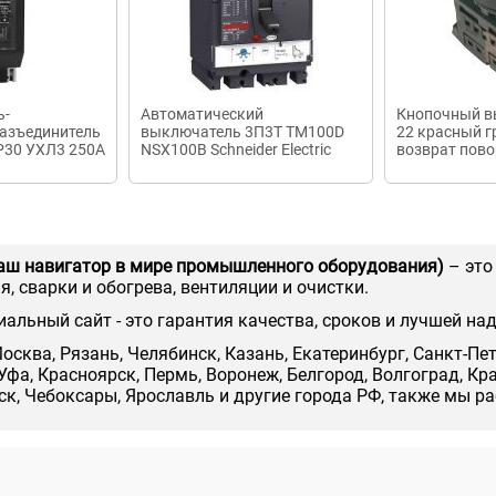
ь-
Автоматический
Кнопочный в
азъединитель
выключатель 3П3Т TM100D
22 красный г
IP30 УХЛ3 250А
NSX100B Schneider Electric
возврат пов
аш навигатор в мире промышленного оборудования)
– это
, сварки и обогрева, вентиляции и очистки.
иальный сайт - это гарантия качества, сроков и лучшей на
осква, Рязань, Челябинск, Казань, Екатеринбург, Санкт-Пе
Уфа, Красноярск, Пермь, Воронеж, Белгород, Волгоград, Кр
нск, Чебоксары, Ярославль и другие города РФ, также мы р