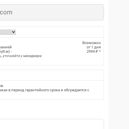
.com
Возможно
панией
от 1 дня
уб.м) -
2994 ₽
*
ь, уточняйте у менеджера
ев
.
ках в период гарантийного срока и обсуждается с