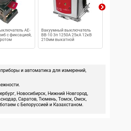
ыключатель AE-
Вакуумный выключатель
Автоматич
риб с фиксацией,
ВВ-10 3п 1250А 25кА 12кВ
выключател
оротом
210мм выкатной
340010 1.25
 приборы и автоматика для измерений,
дежности.
тербург, Новосибирск, Нижний Новгород,
аснодар, Саратов, Тюмень, Томск, Омск,
аботаем с Белоруссией и Казахстаном.