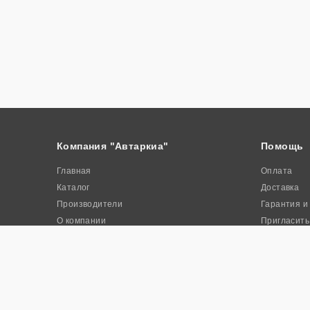
Компания "Автаркиа"
Помощь
Главная
Оплата
Каталог
Доставка
Производители
Гарантия и
О компании
Пригласить
Контакты
Акции
© 2026. Интернет-магазин промышленного оборудования «Авта