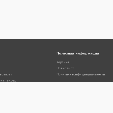
Полезная информация
Корзина
Прайс лист
 возврат
Политика конфиденциальности
 на тендер
ркиа». Все права защищены