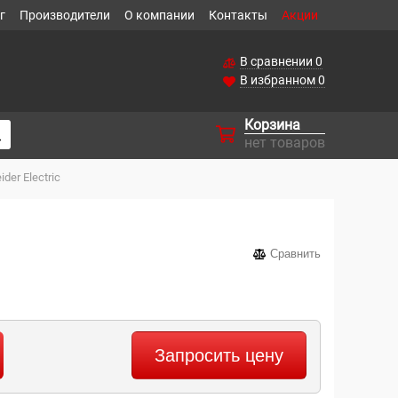
г
Производители
О компании
Контакты
Акции
В сравнении
0
В избранном
0
Корзина
нет товаров
er Electric
Сравнить
Запросить цену