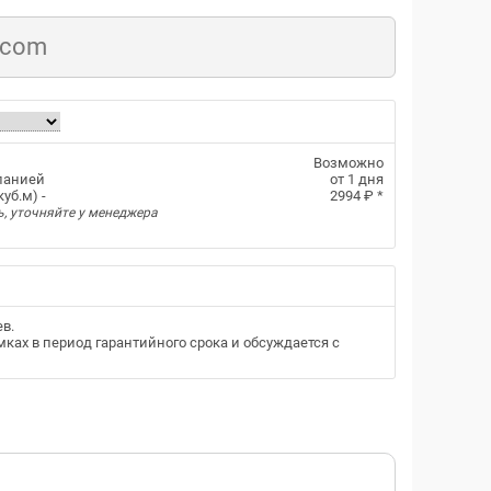
.com
Возможно
панией
от 1 дня
уб.м) -
2994 ₽
*
ь, уточняйте у менеджера
ев
.
ках в период гарантийного срока и обсуждается с