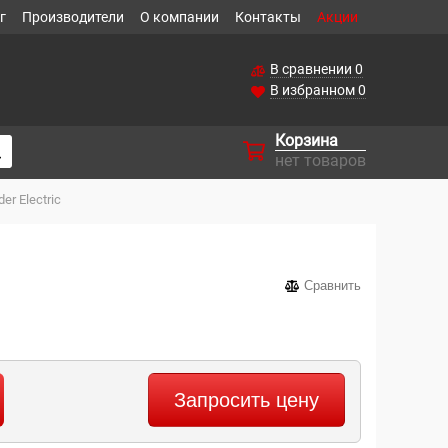
г
Производители
О компании
Контакты
Акции
В сравнении
0
В избранном
0
Корзина
нет товаров
r Electric
Сравнить
Запросить цену