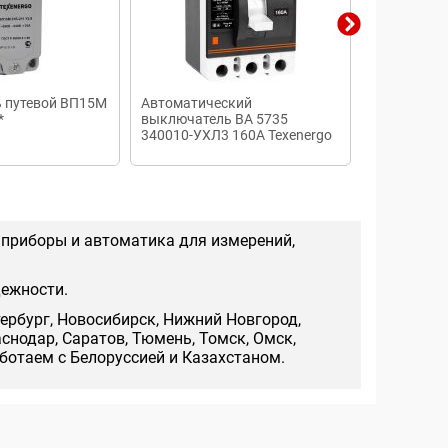
 путевой ВП15М
Автоматический
Автоматич
*
выключатель ВА 5735
выключате
340010-УХЛ3 160А Texenergo
1000 А ста
ручной пр
 приборы и автоматика для измерений,
дежности.
тербург, Новосибирск, Нижний Новгород,
аснодар, Саратов, Тюмень, Томск, Омск,
аботаем с Белоруссией и Казахстаном.