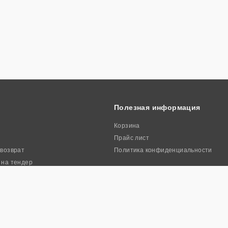
Полезная информация
Корзина
Прайс лист
 возврат
Политика конфиденциальности
 на тендер
ркиа». Все права защищены