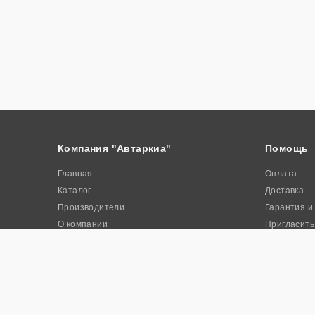
Компания "Автаркиа"
Помощь
Главная
Оплата
Каталог
Доставка
Производители
Гарантия и
О компании
Пригласить
Контакты
Акции
© 2026. Интернет-магазин промышленного оборудования «Авта