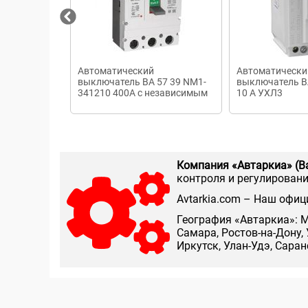
Автоматический
Автоматически
выключатель ВА 57 39 NM1-
выключатель В
341210 400А с независимым
10 А УХЛ3
расцепителем НР-NM1/0630
Компания «Автаркиа» (В
контроля и регулирования
Аvtarkia.com – Наш офиц
География «Автаркиа»: М
Самара, Ростов-на-Дону, 
Иркутск, Улан-Удэ, Сара