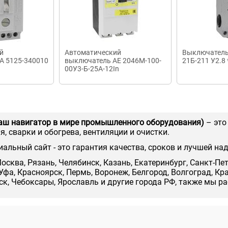
й
Автоматический
Выключатель
А 5125-340010
выключатель AE 2046М-100-
21Б-211 У2.8 
00У3-Б-25А-12In
аш навигатор в мире промышленного оборудования)
– это
, сварки и обогрева, вентиляции и очистки.
иальный сайт - это гарантия качества, сроков и лучшей на
осква, Рязань, Челябинск, Казань, Екатеринбург, Санкт-Пе
Уфа, Красноярск, Пермь, Воронеж, Белгород, Волгоград, Кр
нск, Чебоксары, Ярославль и другие города РФ, также мы р