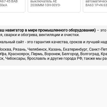
А67-45 ВАВ
выключатель AE
автоматичес
 50кА
2036ММ-10Н-00У3-
ВА63 1P+N 63
А-1.25А-12In
аш навигатор в мире промышленного оборудования)
– это
, сварки и обогрева, вентиляции и очистки.
иальный сайт - это гарантия качества, сроков и лучшей на
осква, Рязань, Челябинск, Казань, Екатеринбург, Санкт-Пе
Уфа, Красноярск, Пермь, Воронеж, Белгород, Волгоград, Кр
нск, Чебоксары, Ярославль и другие города РФ, также мы р