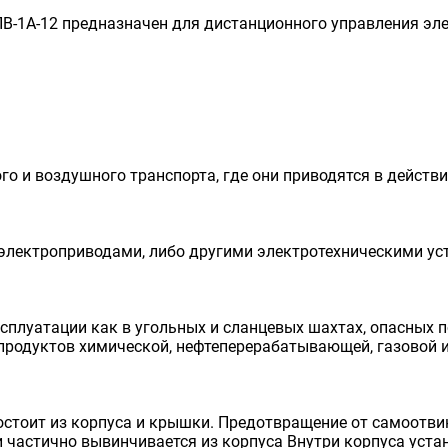
-1А-12 предназначен для дистанционного управления эл
кого и воздушного транспорта, где они приводятся в дейс
и электроприводами, либо другими электротехническими у
плуатации как в угольных и сланцевых шахтах, опасных по
 продуктов химической, нефтеперерабатывающей, газовой 
остоит из корпуса и крышки. Предотвращение от самоотв
 частично вывинчивается из корпуса Внутри корпуса уст