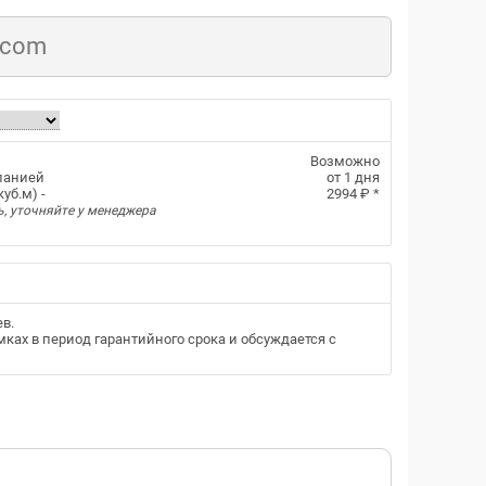
.com
Возможно
панией
от 1 дня
уб.м) -
2994 ₽
*
ь, уточняйте у менеджера
ев
.
ках в период гарантийного срока и обсуждается с