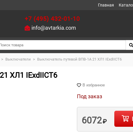
Главная
Катало
+7 (495) 432-01-10
info@avtarkia.com
>
Выключатели
>
Выключатель путевой ВПВ-1А 21 ХЛ1 IExdIICT6
1 ХЛ1 IExdIICT6
В избранное
Под заказ
6072
₽