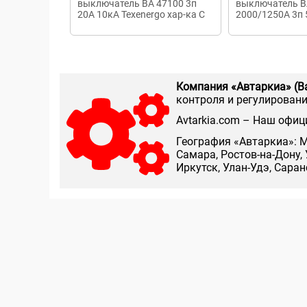
выключатель ВА 47100 3п
выключатель В
20А 10кА Texenergo хар-ка С
2000/1250А 3п
выкатной
Компания «Автаркиа» (В
контроля и регулирования
Аvtarkia.com – Наш офиц
География «Автаркиа»: М
Самара, Ростов-на-Дону, 
Иркутск, Улан-Удэ, Сара