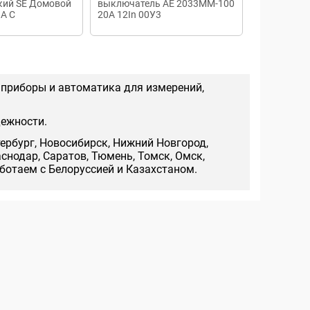
кий SE Домовой
выключатель АЕ 2033ММ-100
выключате
A C
20А 12In 00У3
16А 10кА Te
 приборы и автоматика для измерений,
дежности.
тербург, Новосибирск, Нижний Новгород,
аснодар, Саратов, Тюмень, Томск, Омск,
аботаем с Белоруссией и Казахстаном.