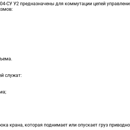
-704-СУ У2 предназначены для коммутации цепей управлен
измов:
дъема.
й служат:
ма;
крюка крана, которая поднимает или опускает груз приводн