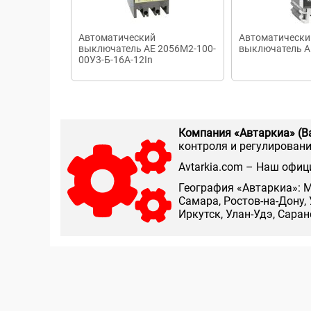
Автоматический
Автоматически
выключатель AE 2056M2-100-
выключатель А
00У3-Б-16А-12In
Компания «Автаркиа» (В
контроля и регулирования
Аvtarkia.com – Наш офиц
География «Автаркиа»: М
Самара, Ростов-на-Дону, 
Иркутск, Улан-Удэ, Сара