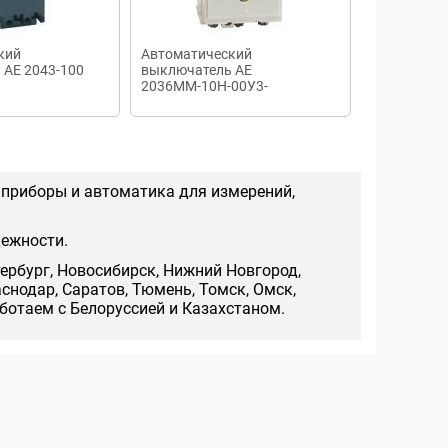
кий
Автоматический
Дифавтома
 АЕ 2043-100
выключатель AE
63А/100мА
2036ММ-10Н-00У3-
А-6.3А-12In
 приборы и автоматика для измерений,
дежности.
тербург, Новосибирск, Нижний Новгород,
аснодар, Саратов, Тюмень, Томск, Омск,
аботаем с Белоруссией и Казахстаном.