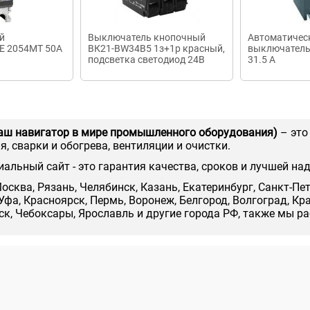
й
Выключатель кнопочный
Автоматичес
Е 2054МТ 50А
ВК21-ВW34B5 1з+1р красный,
выключатель
подсветка светодиод 24В
31.5 А
AC/DC
аш навигатор в мире промышленного оборудования)
– это
, сварки и обогрева, вентиляции и очистки.
иальный сайт - это гарантия качества, сроков и лучшей на
осква, Рязань, Челябинск, Казань, Екатеринбург, Санкт-Пе
Уфа, Красноярск, Пермь, Воронеж, Белгород, Волгоград, Кр
нск, Чебоксары, Ярославль и другие города РФ, также мы р