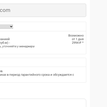
.com
Возможно
панией
от 1 дня
уб.м) -
2994 ₽
*
ь, уточняйте у менеджера
ев
.
ках в период гарантийного срока и обсуждается с