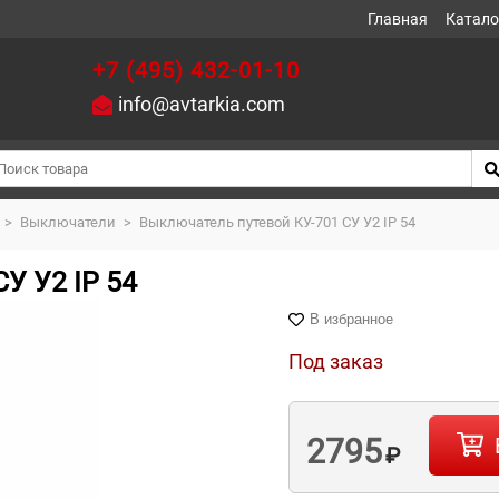
Главная
Катало
+7 (495) 432-01-10
info@avtarkia.com
>
Выключатели
>
Выключатель путевой КУ-701 СУ У2 IP 54
У У2 IP 54
В избранное
Под заказ
2795
₽