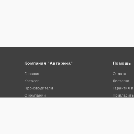
Компания "Автаркиа"
Помощь
Главная
Оплата
Каталог
Доставка
Производители
Гарантия и
О компании
Пригласить
Контакты
Акции
© 2026. Интернет-магазин промышленного оборудования «Авта