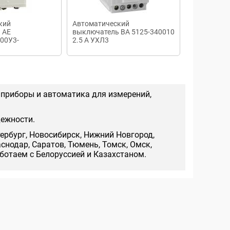
кий
Автоматический
Автоматич
 AE
выключатель ВА 5125-340010
выключате
00У3-
2.5 А УХЛ3
1п 16А 4,5к
 приборы и автоматика для измерений,
дежности.
тербург, Новосибирск, Нижний Новгород,
аснодар, Саратов, Тюмень, Томск, Омск,
аботаем с Белоруссией и Казахстаном.