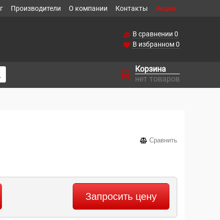
г
Производители
О компании
Контакты
Акции
В сравнении
0
В избранном
0
Корзина
нет товаров
Сравнить
Запросить цену