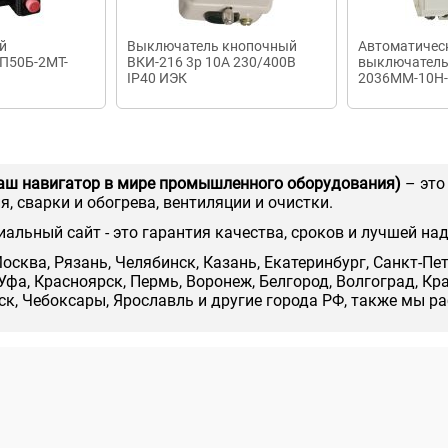
й
Выключатель кнопочный
Автоматичес
П50Б-2МТ-
ВКИ-216 3р 10А 230/400В
выключатель
IP40 ИЭК
2036ММ-10Н-
А-12.5А-12In
аш навигатор в мире промышленного оборудования)
– это
, сварки и обогрева, вентиляции и очистки.
иальный сайт - это гарантия качества, сроков и лучшей на
осква, Рязань, Челябинск, Казань, Екатеринбург, Санкт-Пе
Уфа, Красноярск, Пермь, Воронеж, Белгород, Волгоград, Кр
нск, Чебоксары, Ярославль и другие города РФ, также мы р