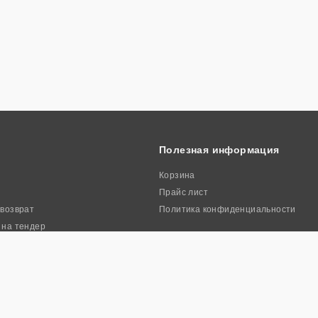
Полезная информация
Корзина
Прайс лист
 возврат
Политика конфиденциальности
 на тендер
ркиа». Все права защищены