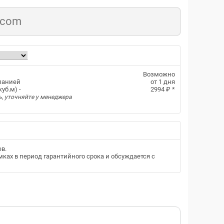
.com
Возможно
панией
от 1 дня
уб.м) -
2994 ₽
*
ь, уточняйте у менеджера
ев
.
ках в период гарантийного срока и обсуждается с