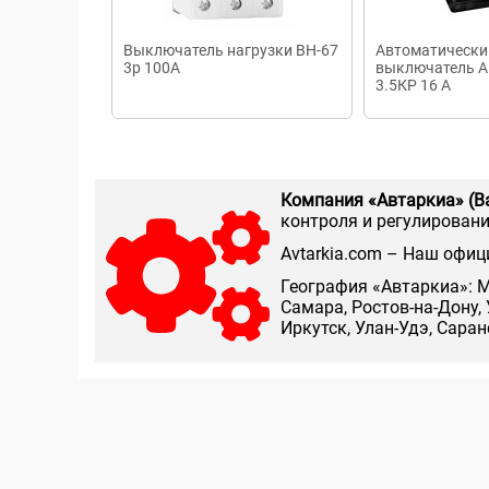
Выключатель нагрузки ВН-67
Автоматически
3р 100А
выключатель А
3.5КР 16 А
Компания «Автаркиа» (В
контроля и регулирования
Аvtarkia.com – Наш офиц
География «Автаркиа»: М
Самара, Ростов-на-Дону, 
Иркутск, Улан-Удэ, Сара