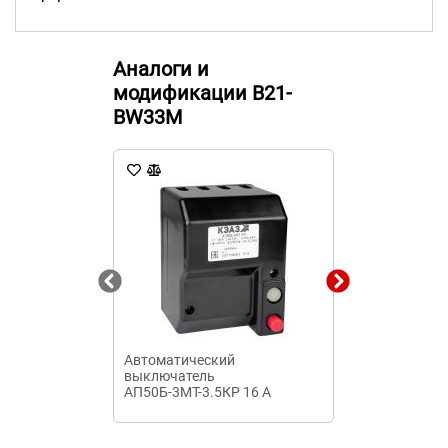
Аналоги и
модификации B21-
BW33M
Автоматический
Дифавтомат 
выключатель
10А/30мА
АП50Б-3МТ-3.5КР 16 А