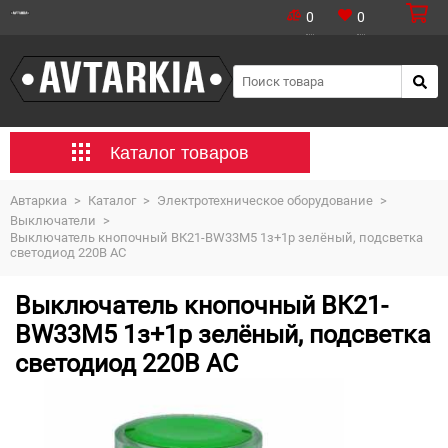
0
0
Каталог товаров
Автаркиа
>
Каталог
>
Электротехническое оборудование
>
Выключатели
>
Выключатель кнопочный ВК21-ВW33M5 1з+1р зелёный, подсветка
светодиод 220В АС
Выключатель кнопочный ВК21-
ВW33M5 1з+1р зелёный, подсветка
светодиод 220В АС