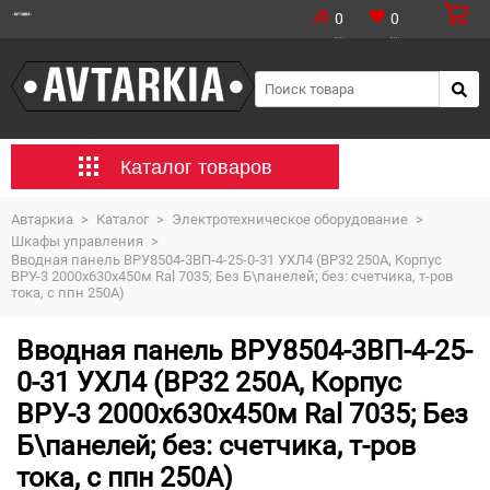
0
0
Каталог товаров
Автаркиа
>
Каталог
>
Электротехническое оборудование
>
Шкафы управления
>
Вводная панель ВРУ8504-3ВП-4-25-0-31 УХЛ4 (ВР32 250А, Корпус
ВРУ-3 2000х630х450м Ral 7035; Без Б\панелей; без: счетчика, т-ров
тока, с ппн 250А)
Вводная панель ВРУ8504-3ВП-4-25-
0-31 УХЛ4 (ВР32 250А, Корпус
ВРУ-3 2000х630х450м Ral 7035; Без
Б\панелей; без: счетчика, т-ров
тока, с ппн 250А)