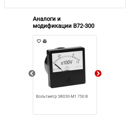
Аналоги и
модификации B72-300
Вольтметр Э8030-М1 750 В
Вольтметр ци
однофазный 
переменного т
рейку DigiTop