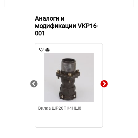
Аналоги и
модификации VKP16-
001
Вилка ШР20ПК4НШ8
Шина соедини
FORK (вилка) 
(дл.1м)