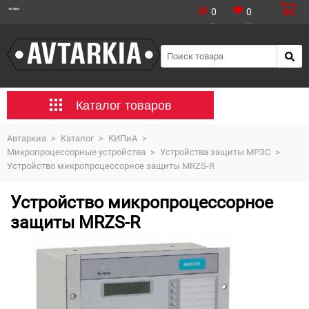
0
0
Каталог товаров
Автаркиа
>
Каталог
>
КИПиА
>
Микропроцессорные устройства
>
Устройства защиты МРЗС
>
Устройство микропроцессорное защиты MRZS-R
Устройство микропроцессорное
защиты MRZS-R