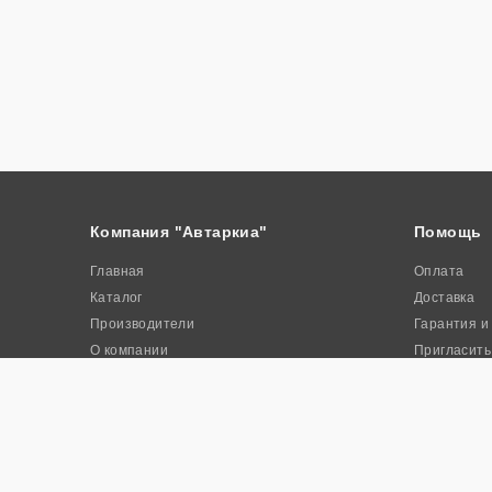
Компания "Автаркиа"
Помощь
Главная
Оплата
Каталог
Доставка
Производители
Гарантия и
О компании
Пригласить
Контакты
Акции
© 2026. Интернет-магазин промышленного оборудования «Авта