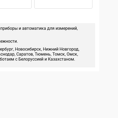
100-300В, 
индикация,
рейке 35м
 приборы и автоматика для измерений,
дежности.
тербург, Новосибирск, Нижний Новгород,
аснодар, Саратов, Тюмень, Томск, Омск,
аботаем с Белоруссией и Казахстаном.