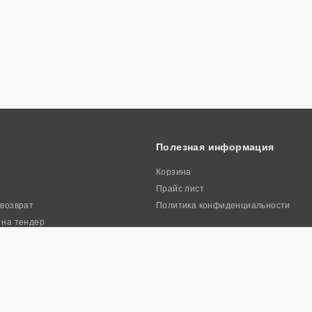
Полезная информация
Корзина
Прайс лист
 возврат
Политика конфиденциальности
 на тендер
ркиа». Все права защищены