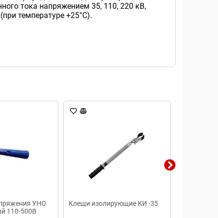
ого тока напряжением 35, 110, 220 кВ,
(при температуре +25°С).
апряжения УНО
Клещи изолирующие КИ -35
Указатель 
й 110-500В
230B 50Гц,