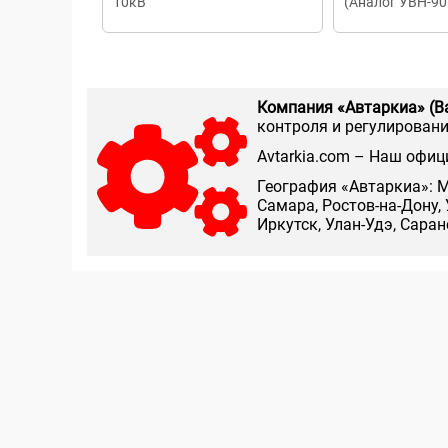
10кВ
(Аналог УВН-90
330СЗИП)
Компания «Автаркиа» (В
контроля и регулирования
Аvtarkia.com – Наш офиц
География «Автаркиа»: М
Самара, Ростов-на-Дону, 
Иркутск, Улан-Удэ, Сара