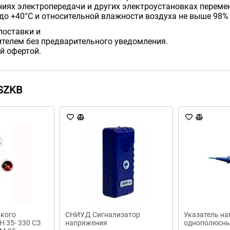
иях электропередачи и других электроустановках переменн
С до +40°С и относительной влажности воздуха не выше 98% 
поставки и
телем без предварительного уведомления.
й офертой.
SZKB
окого
СНИУ.Д Сигнализатор
Указатель н
 35- 330 СЗ
напряжения
однополюсны