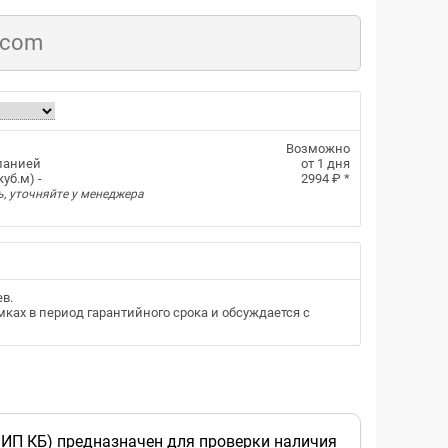
.com
Возможно
панией
от 1 дня
уб.м) -
2994 ₽
*
ь, уточняйте у менеджера
ев
.
ках в период гарантийного срока и обсуждается с
 ИП КБ) предназначен для проверки наличия