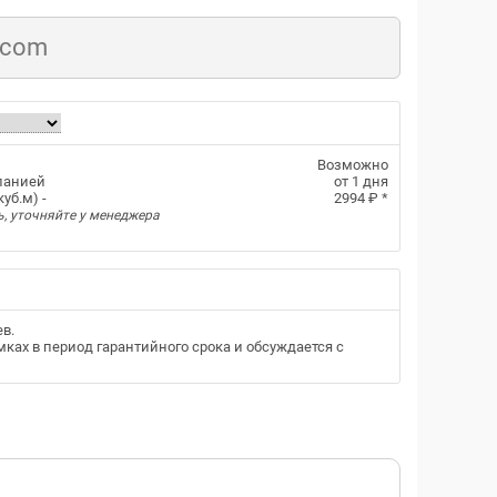
.com
Возможно
панией
от 1 дня
уб.м) -
2994 ₽
*
ь, уточняйте у менеджера
ев
.
ках в период гарантийного срока и обсуждается с