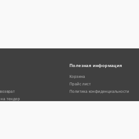
Полезная информация
Корзина
Прайс лист
 возврат
Политика конфиденциальности
 на тендер
ркиа». Все права защищены