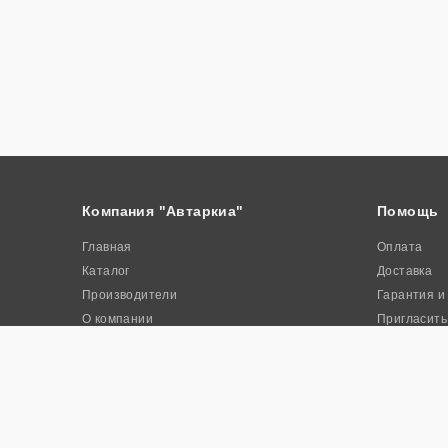
Компания "Автаркиа"
Помощь
Главная
Оплата
Каталог
Доставка
Производители
Гарантия и
О компании
Пригласить
Контакты
Акции
© 2026. Интернет-магазин промышленного оборудования «Авта