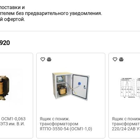
поставки и
телем без предварительного уведомления.
й офертой.
920
 ОСМ1-0,063
Ящик с пониж.
Ящик с пон
МЭТЗ им. В.И.
трансформатором
трансформат
ЯТПО-3550-54 (ОСМ1-1,0)
220/24-2АВ У
220/12В IP54 Texenergo