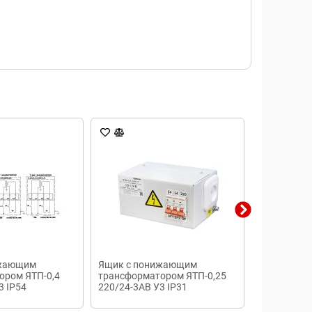
ижающим
Ящик с понижающим
Трансформа
ором ЯТП-0,4
трансформатором ЯТП-0,25
80/5А 5ВА к
3 IP54
220/24-3АВ У3 IP31