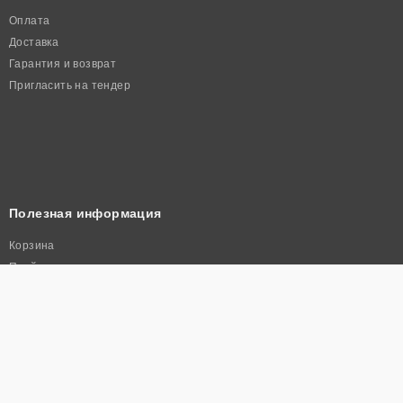
Оплата
Доставка
Гарантия и возврат
Пригласить на тендер
Полезная информация
Корзина
Прайс лист
Политика конфиденциальности
© 2026. Интернет-магазин промышленного оборудования «Автаркиа». Все
права защищены