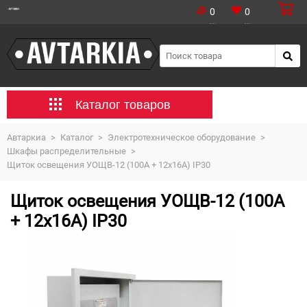
0
0
Каталог товаров
Автаркиа
>
Каталог
>
Электротехническое оборудование
>
Шкафы распределительные
>
Щиток освещения УОЩВ-12 (100А + 12х16А) IP30
Щиток освещения УОЩВ-12 (100А
+ 12х16А) IP30