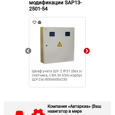
модификации SAP13-
2501-54
Шкаф учета ШУ- 2 IP31 (без э/
Шкаф автома
счетчика, с ВА 3п 63А) корпус
включения ре
ЩУ-2зо 800х600х230
400 УХЛ4 c б
моторпривода
фазный, 4000
напольный
Компания «Автаркиа» (Ваш
навигатор в мире