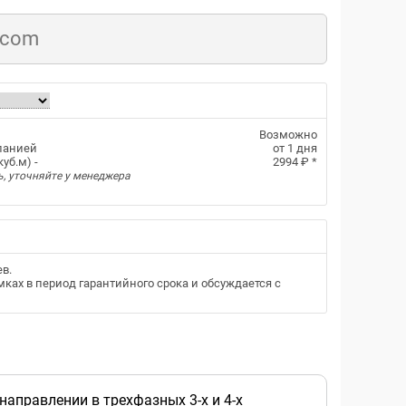
.com
Возможно
панией
от 1 дня
уб.м) -
2994 ₽
*
ь, уточняйте у менеджера
ев
.
ках в период гарантийного срока и обсуждается с
аправлении в трехфазных 3-х и 4-х