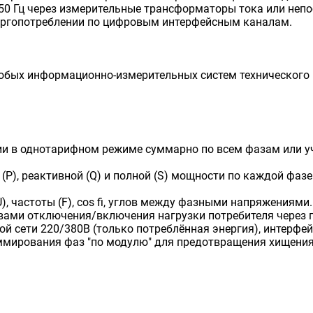
 50 Гц через измерительные трансформаторы тока или неп
ергопотреблении по цифровым интерфейсным каналам.
юбых информационно-измерительных систем технического 
ии в однотарифном режиме суммарно по всем фазам или уч
(P), реактивной (Q) и полной (S) мощности по каждой фаз
U), частоты (F), cos fi, углов между фазными напряжениями.
вами отключения/включения нагрузки потребителя через
й сети 220/380В (только потреблённая энергия), интерфей
мирования фаз "по модулю" для предотвращения хищения