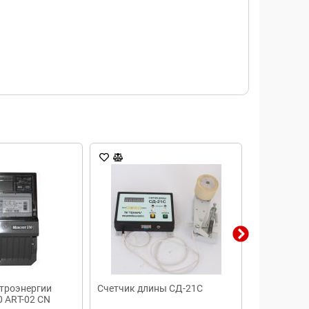
троэнергии
Счетчик длины СД-21С
Счетчик эл
 АRТ-02 CN
Меркурий 2