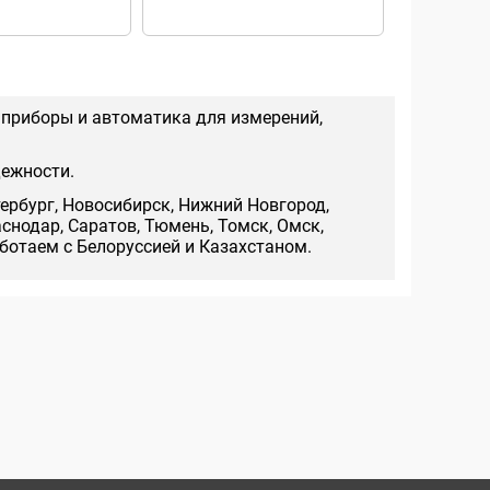
PQRSIDN 5(
мн.т. кл.т.
 приборы и автоматика для измерений,
дежности.
тербург, Новосибирск, Нижний Новгород,
аснодар, Саратов, Тюмень, Томск, Омск,
аботаем с Белоруссией и Казахстаном.