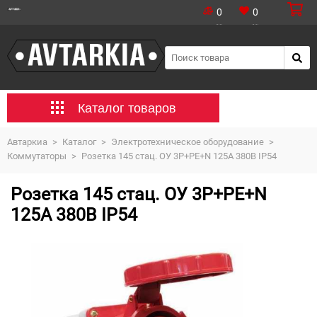
0
0
Каталог товаров
Автаркиа
>
Каталог
>
Электротехническое оборудование
>
Коммутаторы
>
Розетка 145 стац. ОУ 3Р+PE+N 125А 380В IP54
Розетка 145 стац. ОУ 3Р+PE+N
125А 380В IP54