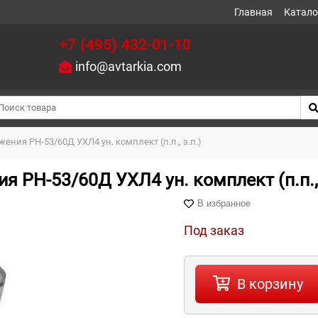
Главная
Катало
+7 (495) 432-01-10
info@avtarkia.com
ния РН-53/60Д УХЛ4 ун. комплект (п.п., з.п.)
 РН-53/60Д УХЛ4 ун. комплект (п.п., 
В избранное
Под заказ
В корзину