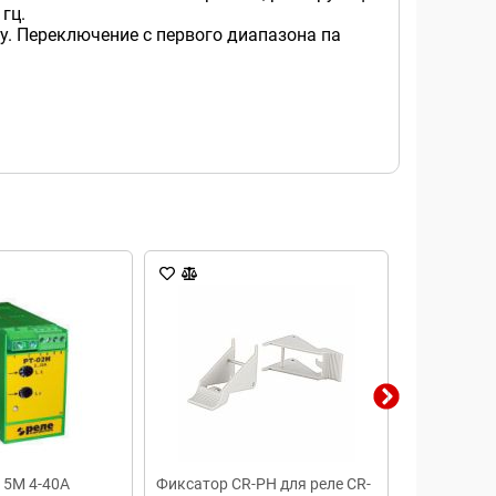
гц.
. Переключение с первого диапазона па
15М 4-40А
Фиксатор CR-PH для реле CR-
Реле эл. т