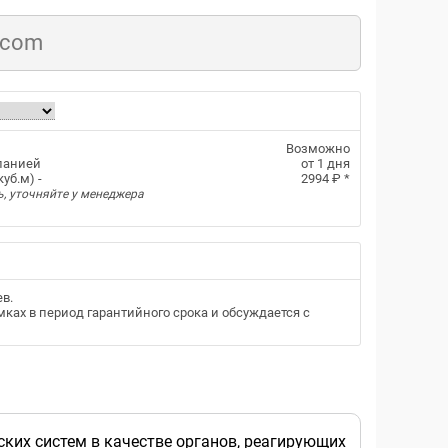
.com
Возможно
панией
от 1 дня
уб.м) -
2994 ₽
*
ь, уточняйте у менеджера
ев
.
ках в период гарантийного срока и обсуждается с
ских систем в качестве органов, реагирующих