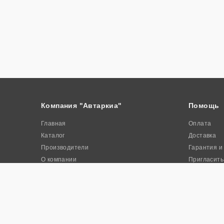
Компания "Автаркиа"
Помощь
Главная
Оплата
Каталог
Доставка
Производители
Гарантия и
О компании
Пригласить
Контакты
Акции
© 2026. Интернет-магазин промышленного оборудования «Авта