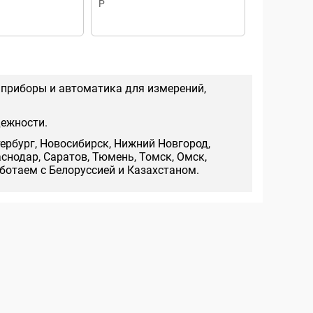
P
РТЛ 1008-М 
 приборы и автоматика для измерений,
дежности.
тербург, Новосибирск, Нижний Новгород,
аснодар, Саратов, Тюмень, Томск, Омск,
аботаем с Белоруссией и Казахстаном.