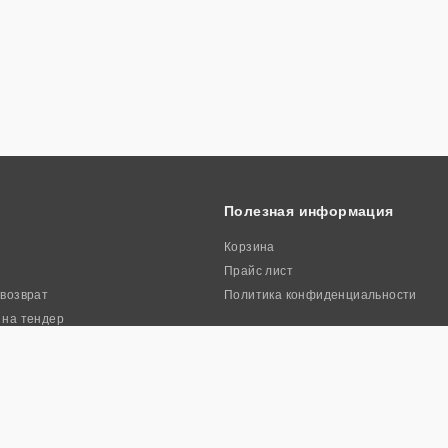
Полезная информация
Корзина
Прайс лист
 возврат
Политика конфиденциальности
 на тендер
ркиа». Все права защищены