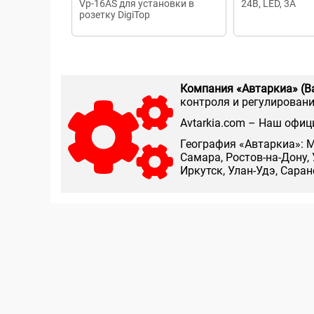
Vp-16AS для установки в
24В, LED, 3А
розетку DigiTop
Компания «Автаркиа» (В
контроля и регулирования
Аvtarkia.com – Наш офиц
География «Автаркиа»: М
Самара, Ростов-на-Дону, 
Иркутск, Улан-Удэ, Сара