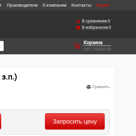
г
Производители
О компании
Контакты
Акции
В сравнении
0
В избранном
0
Корзина
нет товаров
з.п.)
Сравнить
Запросить цену