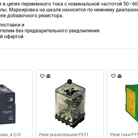
в цепях переменного тока с номинальной частотой 50–60 
лы. Маркировка на шкале наносится по нижнему диапазону
ле добавочного резистора.
поставки и
телем без предварительного уведомления.
й офертой.
хан.,4 С/О
Реле указательное РУ21
Реле тока РТ