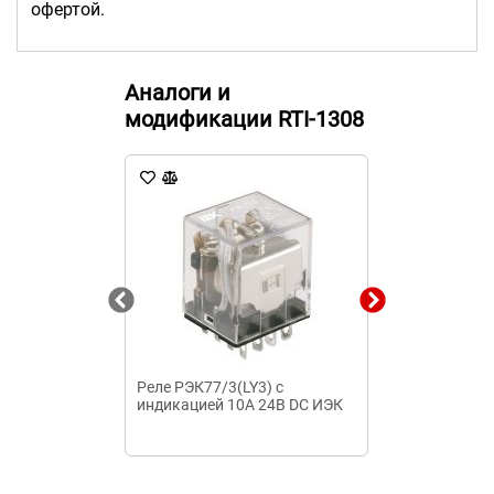
офертой.
Аналоги и
модификации RTI-1308
Реле РЭК77/3(LY3) с
Реле эл. тепл
индикацией 10А 24В DC ИЭК
РТЛУ 2053-М2
Texenergo для