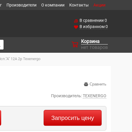
г
Производители
О компании
Контакты
Акции
В сравнении
0
В избранном
0
Корзина
нет товаров
п."А" 12А 2р Теxenergo
Сравнить
Производитель:
TEXENERGO
Запросить цену