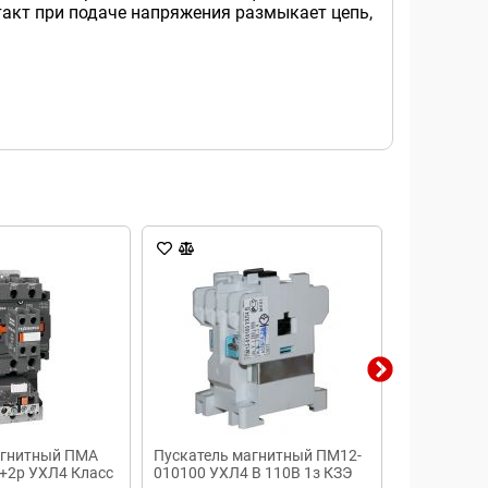
акт при подаче напряжения размыкает цепь,
агнитный ПМА
Пускатель магнитный ПМ12-
Электрома
з+2р УХЛ4 Класс
010100 УХЛ4 В 110В 1з КЗЭ
ПМЕ 211 УХ