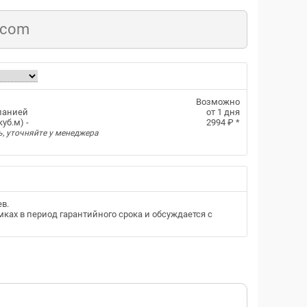
.com
Возможно
панией
от 1 дня
уб.м) -
2994 ₽
*
ь, уточняйте у менеджера
ев
.
ках в период гарантийного срока и обсуждается с