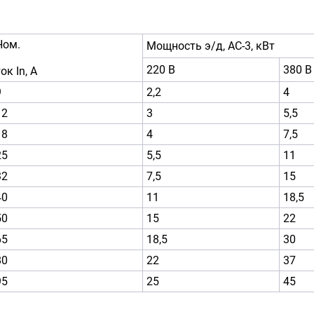
Ном.
Мощность э/д, АС-3, кВт
220 В
380 В
ок In, А
9
2,2
4
12
3
5,5
18
4
7,5
25
5,5
11
32
7,5
15
40
11
18,5
50
15
22
65
18,5
30
80
22
37
95
25
45