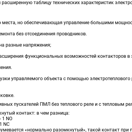
и расширенную таблицу технических характеристик элект
о места, но обеспечивающая управление большими мощно
емонта без отсоединения проводников.
на разные напряжения;
расширения функциональных возможностей контакторов в 
ения.
узки управляемого объекта с помощью электротеплового ре
аковке.
ных пускателей ПМЛ без теплового реле и с тепловым рел
утый контакт: в чем разница:
= 1 NO
 1 NC
мевается «нормально разомкнутый», такой контакт при по