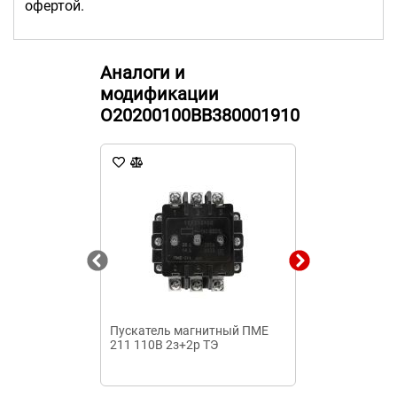
офертой.
Аналоги и
модификации
O20200100ВВ380001910
Пускатель магнитный ПМЕ
Пускатель м
211 110B 2з+2р ТЭ
112 110 В 1з 
EURO