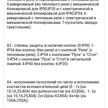
5-реверсивный без теплового реле с механической
блокировкой для IP00,IP20 и с электрической и
механической блокировкой для IP40,IP54; 6-
реверсивный с тепловым реле с электрической и
механической блокировками; 7-пускатель звезда-
треугольник)
Х3 - степень защиты и наличие кнопок (0-IP00; 1-
IP54 без кнопок (без реле) и с кнопкой "Реле" (с
тепловым реле); 2-IP54 с кнопками "Пуск" и "Стоп";
3-IP54 c кнопками "Пуск" и "Стоп"и сигнальной
лампой; 4-IP40 без кнопок; 6-IP20)
Х4 - исполнение пускателей по числу и исполнению
контактов вспомогательной цепи (0 - 1з (на
10,16,25,40А) без допконтактов (на 63,80А) ; 1- 1р
(на 10,16,25,40А) 2з+2р(на 63,80А) 4з+4р (на
100А-250А))