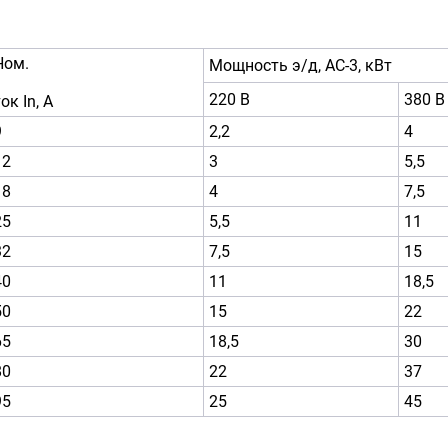
Ном.
Мощность э/д, АС-3, кВт
220 В
380 В
ок In, А
9
2,2
4
12
3
5,5
18
4
7,5
25
5,5
11
32
7,5
15
40
11
18,5
50
15
22
65
18,5
30
80
22
37
95
25
45