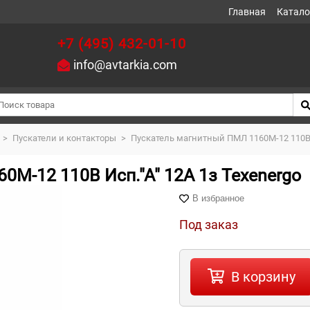
Главная
Катало
+7 (495) 432-01-10
info@avtarkia.com
>
Пускатели и контакторы
>
Пускатель магнитный ПМЛ 1160М-12 110В И
М-12 110В Исп."А" 12А 1з Теxenergo
В избранное
Под заказ
В корзину