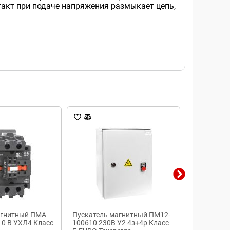
акт при подаче напряжения размыкает цепь,
агнитный ПМА
Пускатель магнитный ПМ12-
Пускатель
10 В УХЛ4 Класс
100610 230В У2 4з+4р Класс
3160М-40 3