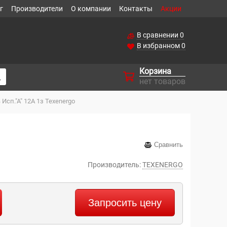
г
Производители
О компании
Контакты
Акции
В сравнении
0
В избранном
0
Корзина
нет товаров
сп."А" 12А 1з Теxenergo
Сравнить
Производитель:
TEXENERGO
Запросить цену