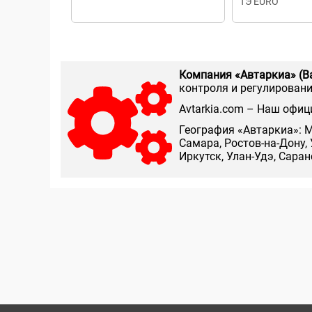
ТЭ EURO
Компания «Автаркиа» (В
контроля и регулирования
Аvtarkia.com – Наш офиц
География «Автаркиа»: М
Самара, Ростов-на-Дону, 
Иркутск, Улан-Удэ, Сара