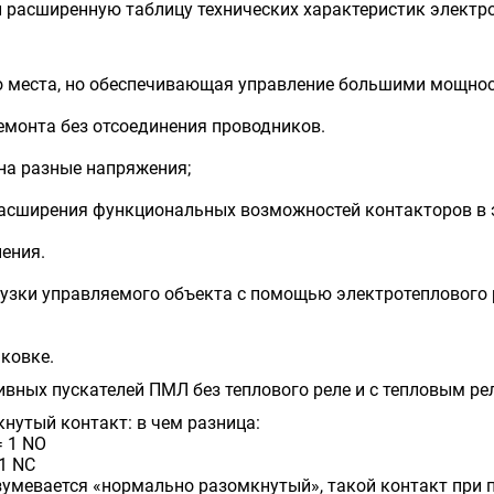
и расширенную таблицу технических характеристик элект
о места, но обеспечивающая управление большими мощно
емонта без отсоединения проводников.
на разные напряжения;
расширения функциональных возможностей контакторов в 
ения.
узки управляемого объекта с помощью электротеплового ре
аковке.
ных пускателей ПМЛ без теплового реле и с тепловым рел
утый контакт: в чем разница:
= 1 NO
 1 NC
мевается «нормально разомкнутый», такой контакт при по