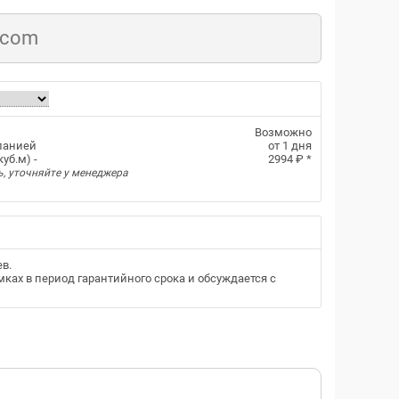
.com
Возможно
панией
от 1 дня
уб.м) -
2994 ₽
*
ь, уточняйте у менеджера
ев
.
ках в период гарантийного срока и обсуждается с