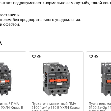
нтакт подразумевает «нормально замкнутый», такой конт
поставки и
телем без предварительного уведомления.
й офертой.
A
нитный ПМА
Пускатель магнитный ПМА
Пускатель м
В УХЛ4 Класс Б
5100 1з+1р 110 В УХЛ4 Класс
5100 2з+2р 1