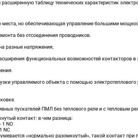
и расширенную таблицу технических характеристик элект
о места, но обеспечивающая управление большими мощно
емонта без отсоединения проводников.
на разные напряжения;
расширения функциональных возможностей контакторов в 
ения.
узки управляемого объекта с помощью электротеплового ре
аковке.
ных пускателей ПМЛ без теплового реле и с тепловым рел
утый контакт: в чем разница:
= 1 NO
 1 NC
мевается «нормально разомкнутый», такой контакт при по