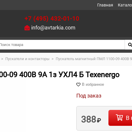
Главная
Катало
+7 (495) 432-01-10
info@avtarkia.com
>
Пускатели и контакторы
>
Пускатель магнитный ПМЛ 1100-09 400В 9
0-09 400В 9А 1з УХЛ4 Б Теxenergo
В избранное
Под заказ
388
В 
₽