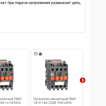
акт при подаче напряжения размыкает цепь,
агнитный ПМЛ
Пускатель магнитный ПМУ
Пускатель
 9А 1з УХЛ4 Б
1810 18А 220В 1НО+0НЗ
010100 42В