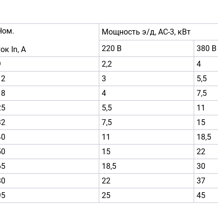
Ном.
Мощность э/д, АС-3, кВт
220 В
380 В
ок In, А
9
2,2
4
12
3
5,5
18
4
7,5
25
5,5
11
32
7,5
15
40
11
18,5
50
15
22
65
18,5
30
80
22
37
95
25
45