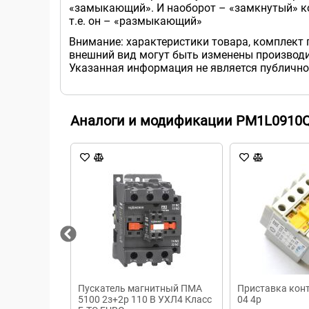
«замыкающий». И наоборот – «замкнутый» ко
т.е. он – «размыкающий»
Внимание: характеристики товара, комплект 
внешний вид могут быть изменены производи
Указанная информация не является публично
Аналоги и модификации PM1L0910
Пускатель магнитный ПМА
Приставка кон
5100 2з+2р 110 В УХЛ4 Класс
04 4р