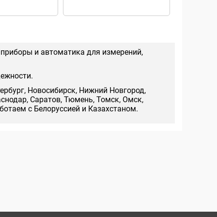
EURO Texen
 приборы и автоматика для измерений,
дежности.
тербург, Новосибирск, Нижний Новгород,
аснодар, Саратов, Тюмень, Томск, Омск,
аботаем с Белоруссией и Казахстаном.