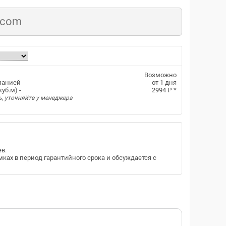
.com
Возможно
панией
от 1 дня
уб.м) -
2994 ₽
*
ь, уточняйте у менеджера
ев
.
ках в период гарантийного срока и обсуждается с