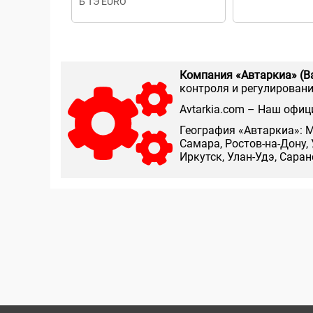
Б ТЭ EURO
Компания «Автаркиа» (В
контроля и регулирования
Аvtarkia.com – Наш офиц
География «Автаркиа»: М
Самара, Ростов-на-Дону, 
Иркутск, Улан-Удэ, Сара