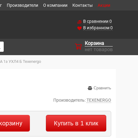
г
Производители
О компании
Контакты
Акции
В сравнении
0
В избранном
0
Корзина
нет товаров
А 1з УХЛ4 Б Теxenergo
Сравнить
Производитель:
TEXENERGO
корзину
Купить в 1 клик