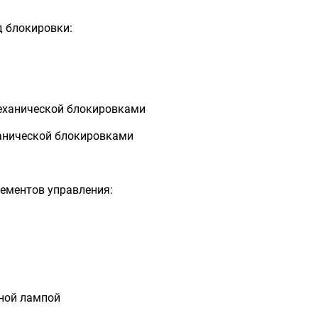
д блокировки:
 механической блокировками
еханической блокировками
лементов управления:
ьной лампой