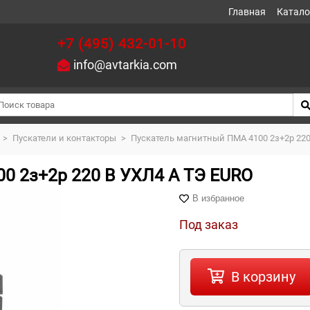
Главная
Катало
+7 (495) 432-01-10
info@avtarkia.com
>
Пускатели и контакторы
>
Пускатель магнитный ПМА 4100 2з+2р 220
0 2з+2р 220 В УХЛ4 А ТЭ EURO
В избранное
Под заказ
В корзину