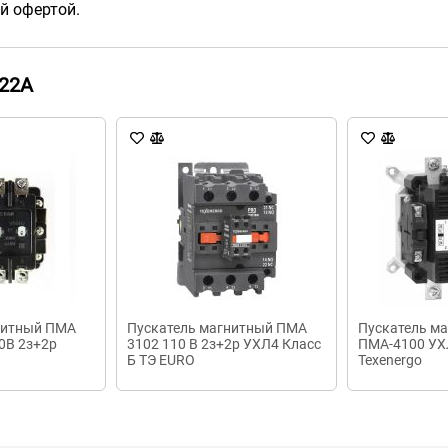
й офертой.
22A
нитный ПМА
Пускатель магнитный ПМА
Пускатель м
0В 2з+2р
3102 110 В 2з+2р УХЛ4 Класс
ПМА-4100 УХ
Б ТЭ EURO
Texenergo