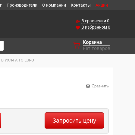
г
Производители
О компании
Контакты
Акции
В сравнении
0
В избранном
0
Корзина
нет товаров
 В УХЛ4 А ТЭ EURO
Сравнить
Запросить цену