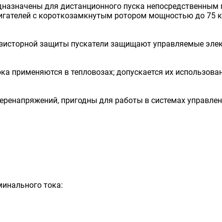
назначены для дистанционного пуска непосредственным п
гателей с короткозамкнутым ротором мощностью до 75 кВ
озисторной защиты пускатели защищают управляемые элек
ока применяются в тепловозах; допускается их использо
еренапряжений, пригодны для работы в системах управле
минального тока: