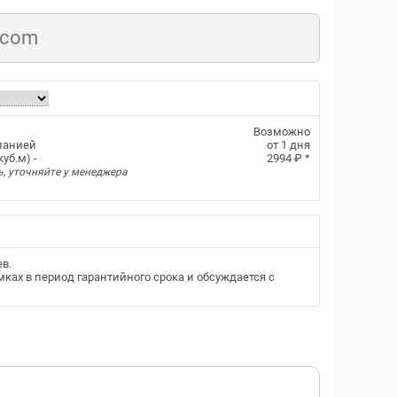
.com
Возможно
панией
от 1 дня
уб.м) -
2994 ₽
*
ь, уточняйте у менеджера
ев
.
ках в период гарантийного срока и обсуждается с