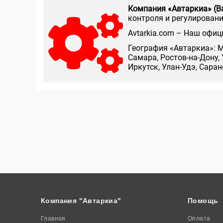
Компания «Автаркиа» (В
контроля и регулирования
Аvtarkia.com – Наш офиц
География «Автаркиа»: М
Самара, Ростов-на-Дону, 
Иркутск, Улан-Удэ, Сара
Компания "Автаркиа"
Помощь
Главная
Оплата