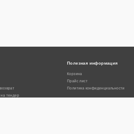
Полезная информация
Корзина
Прайс лист
 возврат
Политика конфиденциальности
 на тендер
ркиа». Все права защищены