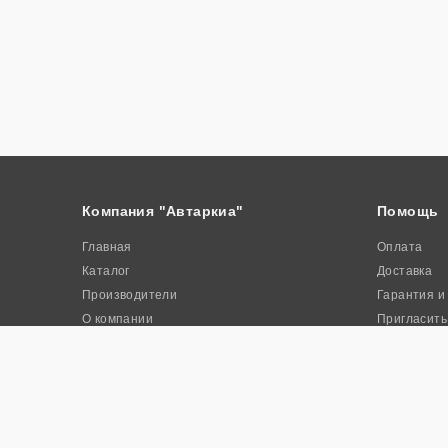
Компания "Автаркиа"
Помощь
Главная
Оплата
Каталог
Доставка
Производители
Гарантия и
О компании
Пригласить
Контакты
Акции
© 2026. Интернет-магазин промышленного оборудования «Авта