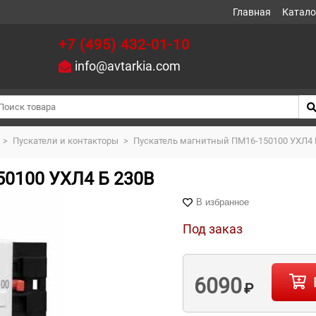
Главная
Катало
+7 (495) 432-01-10
info@avtarkia.com
>
Пускатели и контакторы
>
Пускатель магнитный ПМ16-150100 УХЛ4 
50100 УХЛ4 Б 230В
В избранное
Под заказ
6090
₽