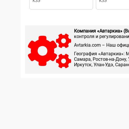
КЗЭ
КЗЭ
Компания «Автаркиа» (В
контроля и регулирования
Аvtarkia.com – Наш офиц
География «Автаркиа»: М
Самара, Ростов-на-Дону, 
Иркутск, Улан-Удэ, Сара