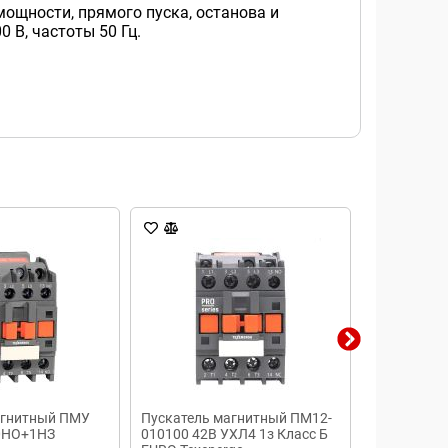
щности, прямого пуска, останова и
 В, частоты 50 Гц.
агнитный ПМУ
Пускатель магнитный ПМ12-
КОМБ. ПУС
 0НО+1НЗ
010100 42В УХЛ4 1з Класс Б
220В Schneid