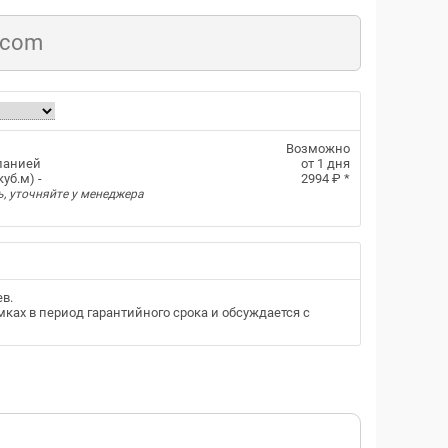
.com
Возможно
панией
от 1 дня
уб.м) -
2994 ₽
*
ь, уточняйте у менеджера
ев
.
ках в период гарантийного срока и обсуждается с