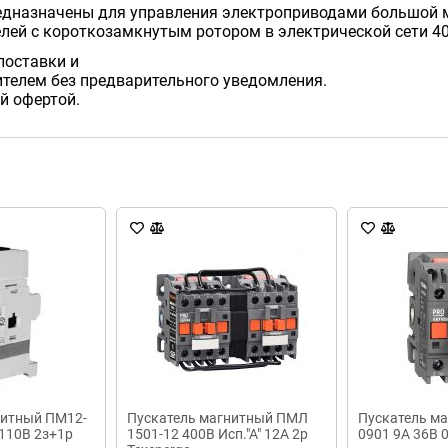
дназначены для управления электроприводами большой мо
ей с короткозамкнутым ротором в электрической сети 400
поставки и
телем без предварительного уведомления.
й офертой.
нитный ПМ12-
Пускатель магнитный ПМЛ
Пускатель м
110В 2з+1р
1501-12 400В Исп."А" 12А 2р
0901 9A 36В