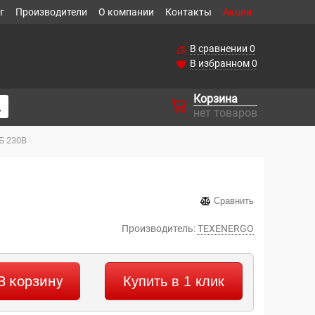
г
Производители
О компании
Контакты
Акции
В сравнении
0
В избранном
0
Корзина
нет товаров
Б 230В
Сравнить
Производитель:
TEXENERGO
В корзину
Купить в 1 клик