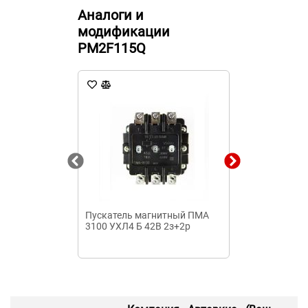
Аналоги и
модификации
PM2F115Q
Пускатель магнитный ПМА
Пускатель м
3100 УХЛ4 Б 42В 2з+2р
4160М-63 110
А УХЛ4 Б Texe